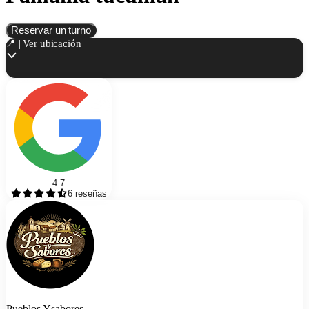
Reservar un turno
📍 | Ver ubicación
4.7
6
reseñas
Pueblos Ysabores