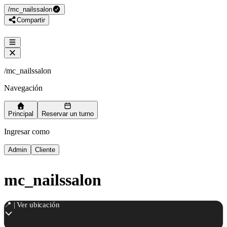
/
mc_nailssalon
Compartir
/
mc_nailssalon
Navegación
Principal
Reservar un turno
Ingresar como
Admin
Cliente
mc_nailssalon
📍 | Ver ubicación