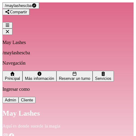
/
maylashescba
Compartir
May Lashes
/
maylashescba
Navegación
Principal
Más información
Reservar un turno
Servicios
Ingresar como
Admin
Cliente
May Lashes
Aquí es donde sucede la magia