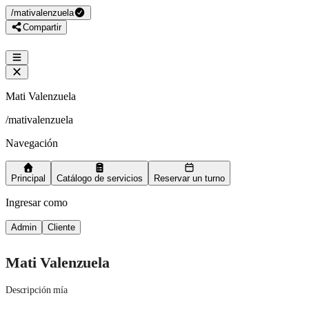
/
mativalenzuela
Compartir
Mati Valenzuela
/
mativalenzuela
Navegación
Principal
Catálogo de servicios
Reservar un turno
Ingresar como
Admin
Cliente
Mati Valenzuela
Descripción mía