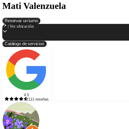
Mati Valenzuela
Reservar un turno
📍 | Ver ubicación
Catálogo de servicios
4.5
111
reseñas