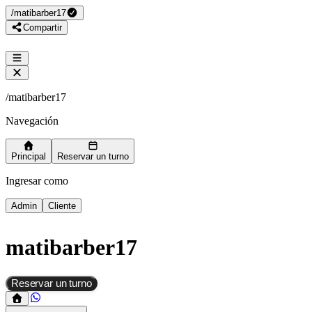
/
matibarber17
Compartir
/
matibarber17
Navegación
Principal
Reservar un turno
Ingresar como
Admin
Cliente
matibarber17
Reservar un turno