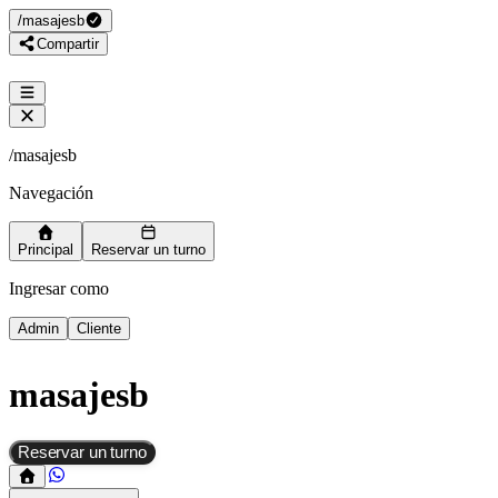
/
masajesb
Compartir
/
masajesb
Navegación
Principal
Reservar un turno
Ingresar como
Admin
Cliente
masajesb
Reservar un turno