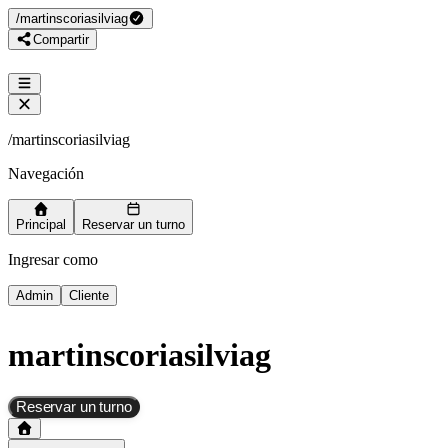
/
martinscoriasilviag
Compartir
/
martinscoriasilviag
Navegación
Principal
Reservar un turno
Ingresar como
Admin
Cliente
martinscoriasilviag
Reservar un turno