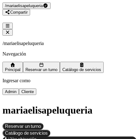
/
mariaelisapeluqueria
Compartir
/
mariaelisapeluqueria
Navegación
Principal
Reservar un turno
Catálogo de servicios
Ingresar como
Admin
Cliente
mariaelisapeluqueria
Reservar un turno
Catálogo de servicios
📍 | Ver ubicación