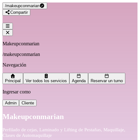
/
makeupconmarian
Compartir
Makeupconmarian
/
makeupconmarian
Navegación
Principal
Ver todos los servicios
Agenda
Reservar un turno
Ingresar como
Admin
Cliente
Makeupconmarian
Perfilado de cejas, Laminado y Lifting de Pestañas, Maquillaje,
Clases de Automaquillaje