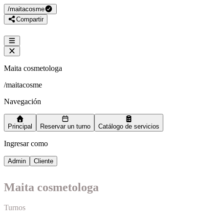
/
maitacosme
Compartir
Maita cosmetologa
/
maitacosme
Navegación
Principal
Reservar un turno
Catálogo de servicios
Ingresar como
Admin
Cliente
Maita cosmetologa
Turnos