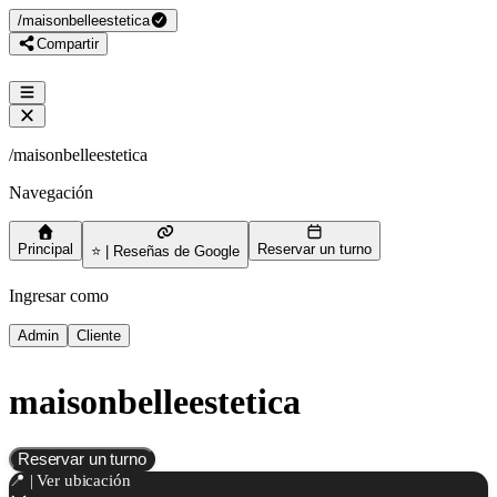
/
maisonbelleestetica
Compartir
/
maisonbelleestetica
Navegación
Principal
Reservar un turno
⭐ | Reseñas de Google
Ingresar como
Admin
Cliente
maisonbelleestetica
Reservar un turno
📍 | Ver ubicación