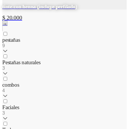
tinte con henna (incluye perfilado)
$ 20.000
→
pestañas
9
Pestañas naturales
3
combos
4
Faciales
3