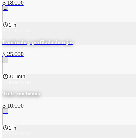
$ 18.000
→
1 h
Presencial
Laminado y perfilado de cejas
$ 25.000
→
30 min
Presencial
Tinte con henna
$ 10.000
→
1 h
Presencial