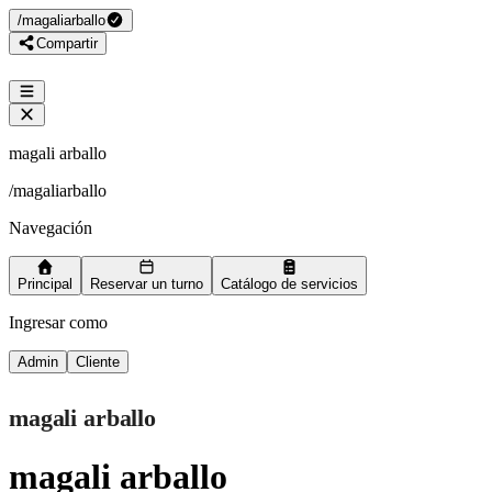
/
magaliarballo
Compartir
magali arballo
/
magaliarballo
Navegación
Principal
Reservar un turno
Catálogo de servicios
Ingresar como
Admin
Cliente
magali arballo
magali arballo