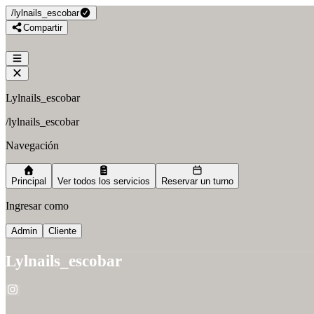
/
lylnails_escobar
Compartir
Lylnails_escobar
/
lylnails_escobar
Navegación
Principal
Ver todos los servicios
Reservar un turno
Ingresar como
Admin
Cliente
Lylnails_escobar