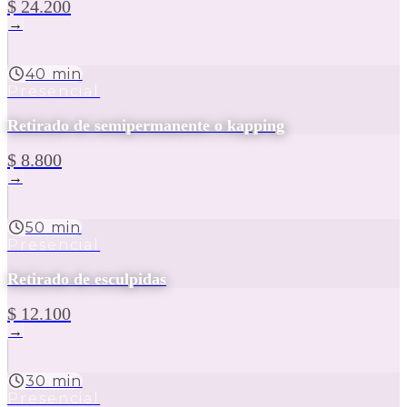
$ 24.200
→
40 min
Presencial
Retirado de semipermanente o kapping
$ 8.800
→
50 min
Presencial
Retirado de esculpidas
$ 12.100
→
30 min
Presencial