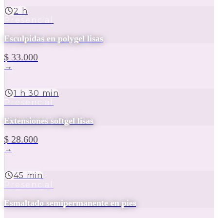
2 h
Presencial
Esculpidas en polygel lisas
$ 33.000
→
1 h 30 min
Presencial
Extensiones softgel lisas
$ 28.600
→
45 min
Presencial
Esmaltado semipermanente en pies