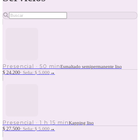
Presencial
·
50 min
Esmaltado semipermanente liso
$ 24.200
→
·
Seña: $ 5.000
Presencial
·
1 h 15 min
Kapping liso
$ 27.500
→
·
Seña: $ 5.000