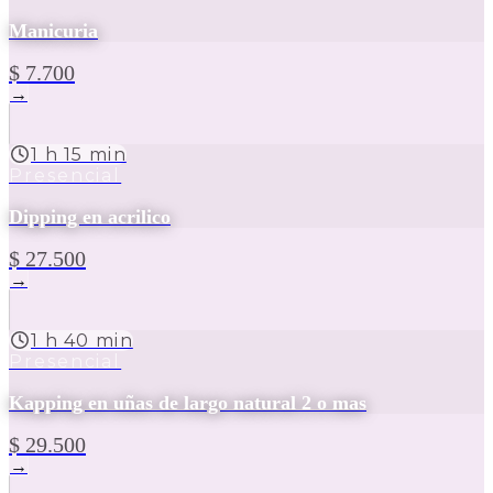
Manicuria
$ 7.700
→
1 h 15 min
Presencial
Dipping en acrilico
$ 27.500
→
1 h 40 min
Presencial
Kapping en uñas de largo natural 2 o mas
$ 29.500
→