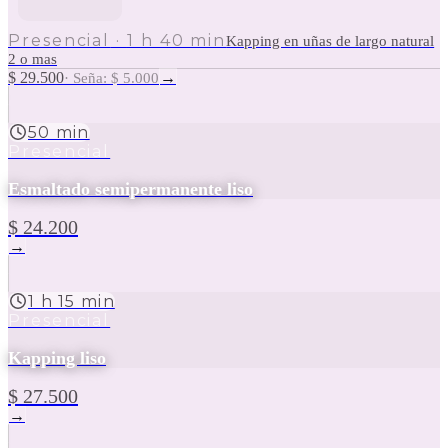
Presencial
·
1 h 40 min
Kapping en uñas de largo natural
2 o mas
$ 29.500
→
·
Seña: $ 5.000
50 min
Presencial
Esmaltado semipermanente liso
$ 24.200
→
1 h 15 min
Presencial
Kapping liso
$ 27.500
→