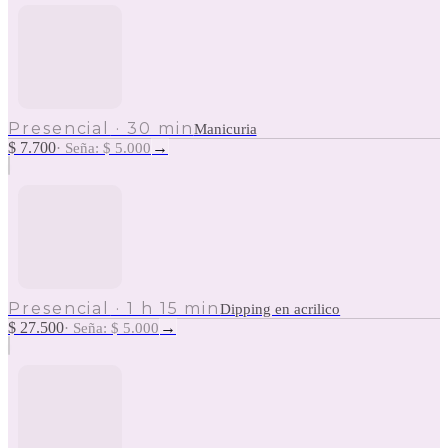
Presencial
·
30 min
Manicuria
$ 7.700
→
·
Seña: $ 5.000
Presencial
·
1 h 15 min
Dipping en acrilico
$ 27.500
→
·
Seña: $ 5.000