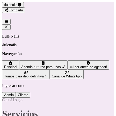
/
lulenails
Compartir
Lule Nails
/
lulenails
Navegación
Principal
Agenda tu turno para uñas 💅
👀Leer antes de agendar!
Turnos para depi definitiva ✨
Canal de WhatsApp
Ingresar como
Admin
Cliente
Catálogo
Servicios