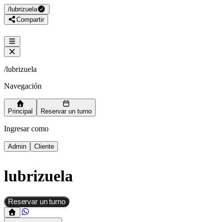
/
lubrizuela
Compartir
/
lubrizuela
Navegación
Principal
Reservar un turno
Ingresar como
Admin
Cliente
lubrizuela
Reservar un turno