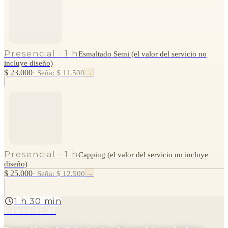
Presencial
·
1 h
Esmaltado Semi (el valor del servicio no
incluye diseño)
$ 23.000
→
·
Seña: $ 11.500
Presencial
·
1 h
Capping (el valor del servicio no incluye
diseño)
$ 25.000
→
·
Seña: $ 12.500
1 h 30 min
Presencial