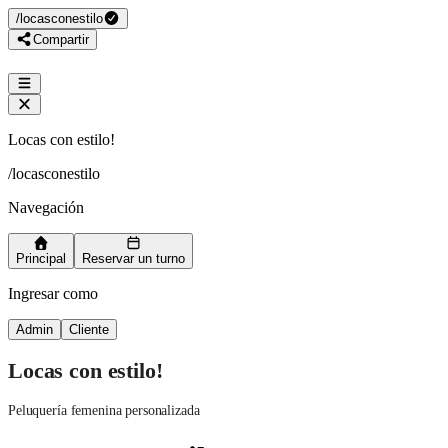
/
locasconestilo
Compartir
Locas con estilo!
/
locasconestilo
Navegación
Principal
Reservar un turno
Ingresar como
Admin
Cliente
Locas con estilo!
Peluquería femenina personalizada