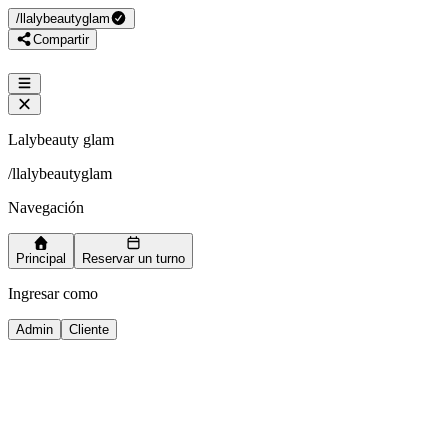
/
llalybeautyglam
Compartir
Lalybeauty glam
/
llalybeautyglam
Navegación
Principal
Reservar un turno
Ingresar como
Admin
Cliente