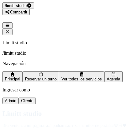
/
limitt.studio
Compartir
Limitt studio
/
limitt.studio
Navegación
Principal
Reservar un turno
Ver todos los servicios
Agenda
Ingresar como
Admin
Cliente
Limitt studio
Bienvenidas a mi página, acá podrán sacar sus turnitos de pestañas🫶🏻🖤