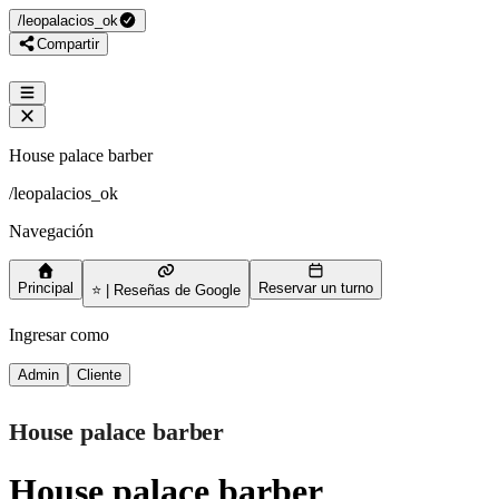
/
leopalacios_ok
Compartir
House palace barber
/
leopalacios_ok
Navegación
Principal
Reservar un turno
⭐ | Reseñas de Google
Ingresar como
Admin
Cliente
House palace barber
House palace barber