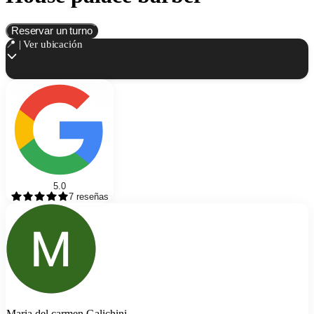
Reservar un turno
📍 | Ver ubicación
5.0
7
reseñas
Maria del carmen Galichini