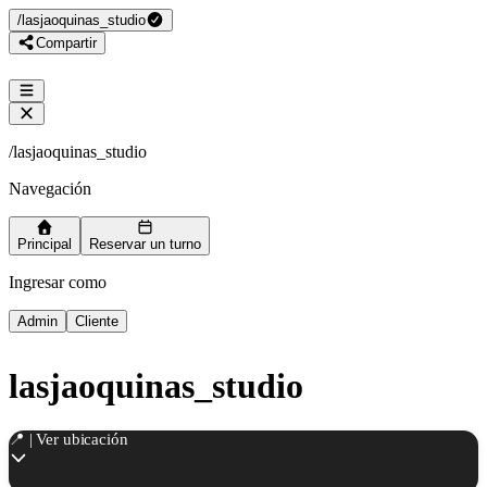
/
lasjaoquinas_studio
Compartir
/
lasjaoquinas_studio
Navegación
Principal
Reservar un turno
Ingresar como
Admin
Cliente
lasjaoquinas_studio
📍 | Ver ubicación