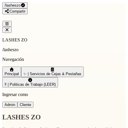
/
lasheszo
Compartir
LASHES ZO
/
lasheszo
Navegación
Principal
✨ | Servicios de Cejas & Pestañas
‼️ | Politicas de Trabajo (LEER)
Ingresar como
Admin
Cliente
LASHES ZO