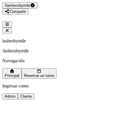
/
lashessbymile
Compartir
lashesbymile
/
lashessbymile
Navegación
Principal
Reservar un turno
Ingresar como
Admin
Cliente