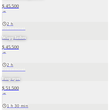
$ 45.500
→
2 h
Presencial
Wispy lashes
$ 45.500
→
2 h
Presencial
Foxy eyes
$ 51.500
→
1 h 30 min