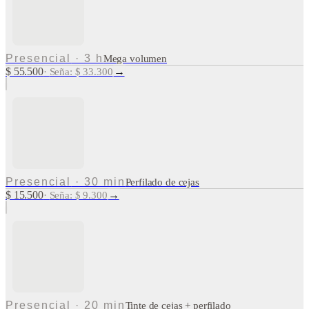
Presencial
·
3 h
Mega volumen
$ 55.500
→
·
Seña: $ 33.300
Presencial
·
30 min
Perfilado de cejas
$ 15.500
→
·
Seña: $ 9.300
Presencial
·
20 min
Tinte de cejas + perfilado