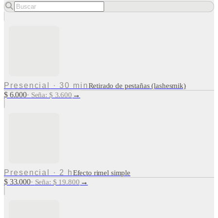
Presencial
·
30 min
Retirado de pestañas (lashesmik)
$ 6.000
→
·
Seña: $ 3.600
Presencial
·
2 h
Efecto rimel simple
$ 33.000
→
·
Seña: $ 19.800