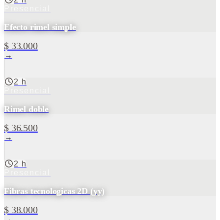
Presencial
Efecto rimel simple
$ 33.000
→
2 h
Presencial
Rimel doble
$ 36.500
→
2 h
Presencial
Fibras tecnologicas 2D (yy)
$ 38.000
→