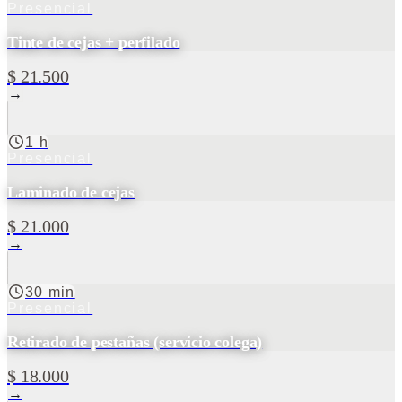
Presencial
Tinte de cejas + perfilado
$ 21.500
→
1 h
Presencial
Laminado de cejas
$ 21.000
→
30 min
Presencial
Retirado de pestañas (servicio colega)
$ 18.000
→