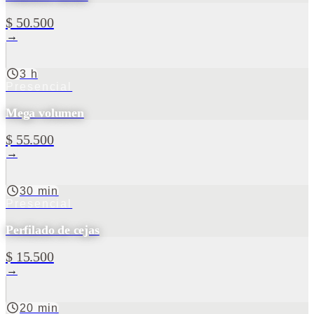
$ 50.500
→
3 h
Presencial
Mega volumen
$ 55.500
→
30 min
Presencial
Perfilado de cejas
$ 15.500
→
20 min