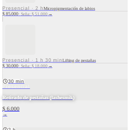
Presencial
·
2 h
Micropigmentación de labios
$ 85.000
→
·
Seña: $ 51.000
Presencial
·
1 h 30 min
Lifting de pestañas
$ 30.000
→
·
Seña: $ 18.000
30 min
Presencial
Retirado de pestañas (lashesmik)
$ 6.000
→
2 h