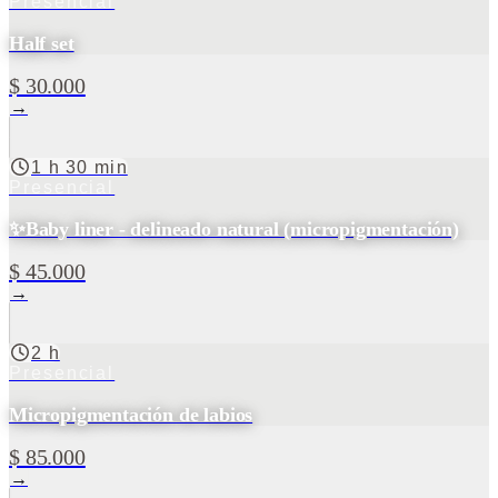
Presencial
Half set
$ 30.000
→
1 h 30 min
Presencial
✨Baby liner - delineado natural (micropigmentación)
$ 45.000
→
2 h
Presencial
Micropigmentación de labios
$ 85.000
→