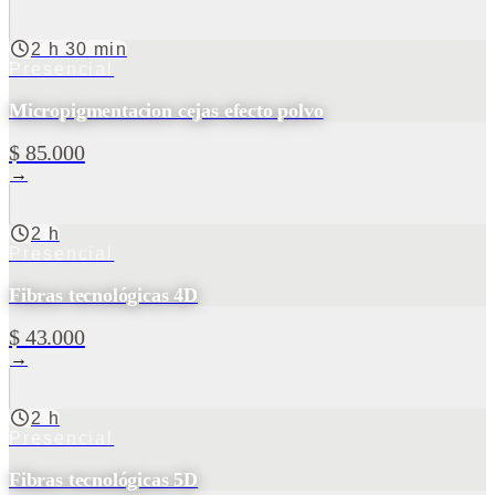
2 h 30 min
Presencial
Micropigmentacion cejas efecto polvo
$ 85.000
→
2 h
Presencial
Fibras tecnológicas 4D
$ 43.000
→
2 h
Presencial
Fibras tecnológicas 5D