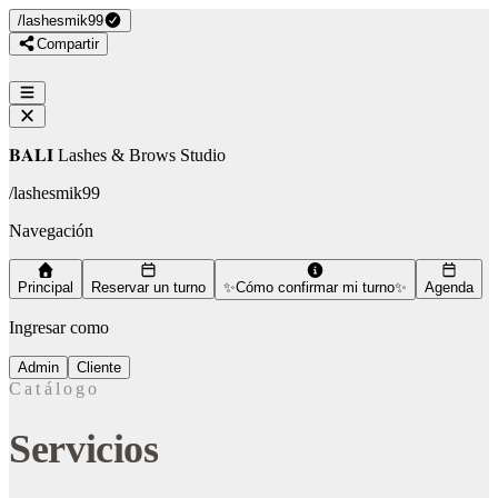
/
lashesmik99
Compartir
𝐁𝐀𝐋𝐈 Lashes & Brows Studio
/
lashesmik99
Navegación
Principal
Reservar un turno
✨Cómo confirmar mi turno✨
Agenda
Ingresar como
Admin
Cliente
Catálogo
Servicios