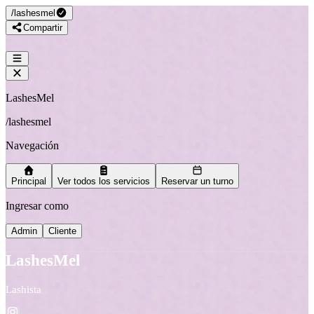
/
lashesmel
Compartir
LashesMel
/
lashesmel
Navegación
Principal
Ver todos los servicios
Reservar un turno
Ingresar como
Admin
Cliente
LashesMel
Lashista