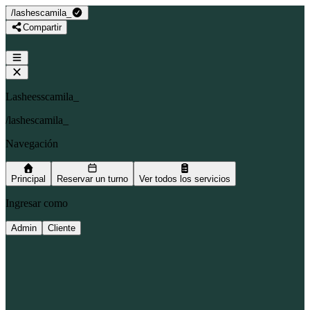
/
lashescamila_
Compartir
Lasheesscamila_
/
lashescamila_
Navegación
Principal
Reservar un turno
Ver todos los servicios
Ingresar como
Admin
Cliente