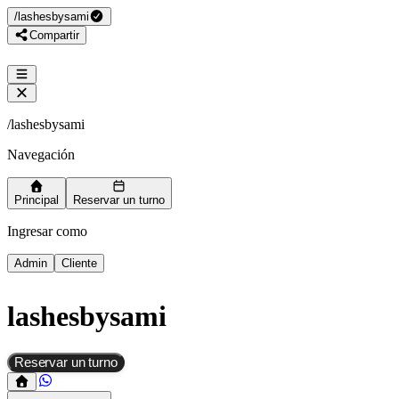
/
lashesbysami
Compartir
/
lashesbysami
Navegación
Principal
Reservar un turno
Ingresar como
Admin
Cliente
lashesbysami
Reservar un turno