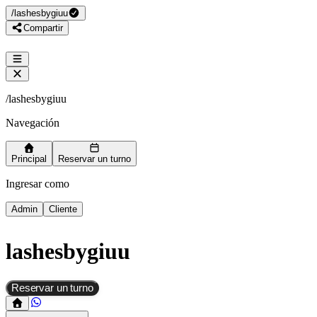
/
lashesbygiuu
Compartir
/
lashesbygiuu
Navegación
Principal
Reservar un turno
Ingresar como
Admin
Cliente
lashesbygiuu
Reservar un turno