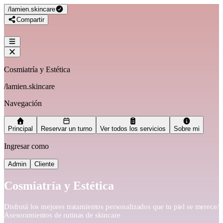
/
lamien.skincare
Compartir
Cosmiatría y Estética
/
lamien.skincare
Navegación
Principal
Reservar un turno
Ver todos los servicios
Sobre mi
Ingresar como
Admin
Cliente
Cosmiatría y Estética
Disfrutá los mejores tratamientos personalizados que tu piel se merece/
Asesoramientos de rutinas de skincare