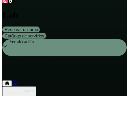
Lab
Reservar un turno
Catálogo de servicios
📍 | Ver ubicación
Higiene + Peeling suave
Hydralips
Higiene + Peeling suave
Hydralips
Creado con