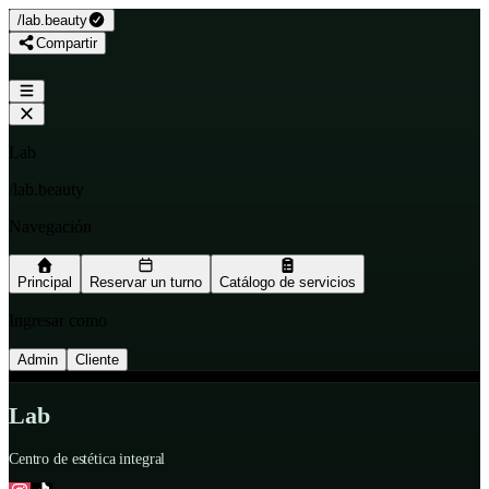
/
lab.beauty
Compartir
Lab
/
lab.beauty
Navegación
Principal
Reservar un turno
Catálogo de servicios
Ingresar como
Admin
Cliente
Lab
Centro de estética integral