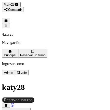
/
katy28
Compartir
/
katy28
Navegación
Principal
Reservar un turno
Ingresar como
Admin
Cliente
katy28
Reservar un turno