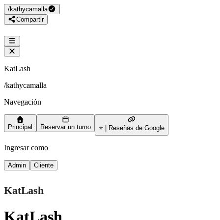
/
kathycamalla
Compartir
KatLash
/
kathycamalla
Navegación
Principal
Reservar un turno
⭐ | Reseñas de Google
Ingresar como
Admin
Cliente
KatLash
KatLash