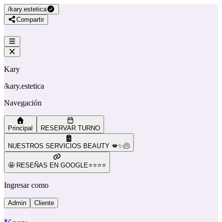
/
kary.estetica
Compartir
Kary
/
kary.estetica
Navegación
Principal
RESERVAR TURNO
NUESTROS SERVICIOS BEAUTY 💋✨🫠
🤩 RESEÑAS EN GOOGLE⭐️⭐️⭐️⭐️
Ingresar como
Admin
Cliente