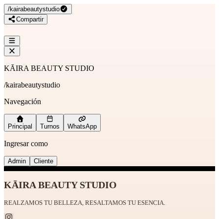
/
kairabeautystudio
Compartir
KĀIRA BEAUTY STUDIO
/
kairabeautystudio
Navegación
Principal
Turnos
WhatsApp
Ingresar como
Admin
Cliente
KĀIRA BEAUTY STUDIO
REALZAMOS TU BELLEZA, RESALTAMOS TU ESENCIA.