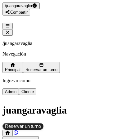
/
juangaravaglia
Compartir
/
juangaravaglia
Navegación
Principal
Reservar un turno
Ingresar como
Admin
Cliente
juangaravaglia
Reservar un turno