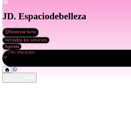
JD. Espaciodebelleza
🗓️Reservar turno
Ver todos los servicios
Agenda
📍 | Ver ubicación
Creado con