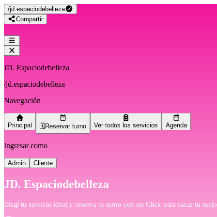
/
jd.espaciodebelleza
Compartir
JD. Espaciodebelleza
/
jd.espaciodebelleza
Navegación
Principal
Ver todos los servicios
Agenda
🗓️Reservar turno
Ingresar como
Admin
Cliente
JD. Espaciodebelleza
Elegí tu servicio ideal y reserva tu turno con un Click para sacar tu mej