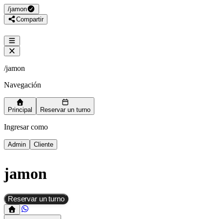
/
jamon
Compartir
/
jamon
Navegación
Principal
Reservar un turno
Ingresar como
Admin
Cliente
jamon
Reservar un turno