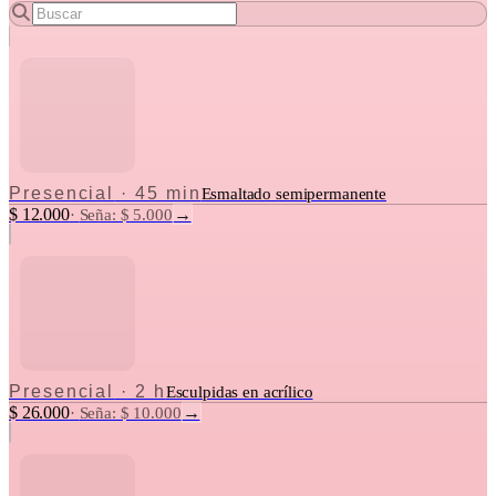
Presencial
·
45 min
Esmaltado semipermanente
$ 12.000
→
·
Seña: $ 5.000
Presencial
·
2 h
Esculpidas en acrílico
$ 26.000
→
·
Seña: $ 10.000