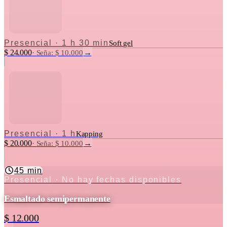
Presencial
·
1 h 30 min
Soft gel
$ 24.000
→
·
Seña: $ 10.000
Presencial
·
1 h
Kapping
$ 20.000
→
·
Seña: $ 10.000
45 min
Presencial
· No hay fechas disponibles
Esmaltado semipermanente
$ 12.000