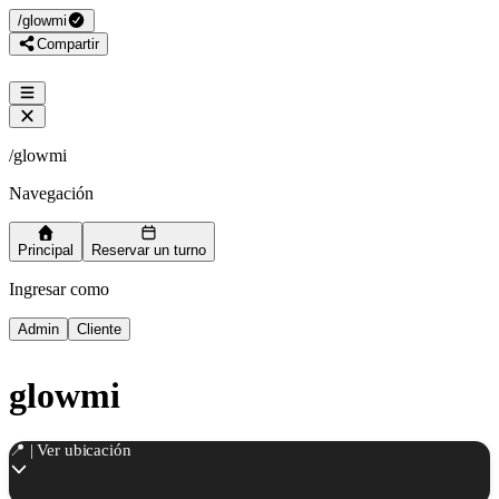
/
glowmi
Compartir
/
glowmi
Navegación
Principal
Reservar un turno
Ingresar como
Admin
Cliente
glowmi
📍 | Ver ubicación