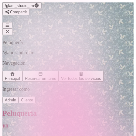
/
glam_studio_tm
Compartir
Peluquería
/
glam_studio_tm
Navegación
Principal
Reservar un turno
Ver todos los servicios
Ingresar como
Admin
Cliente
Peluquería