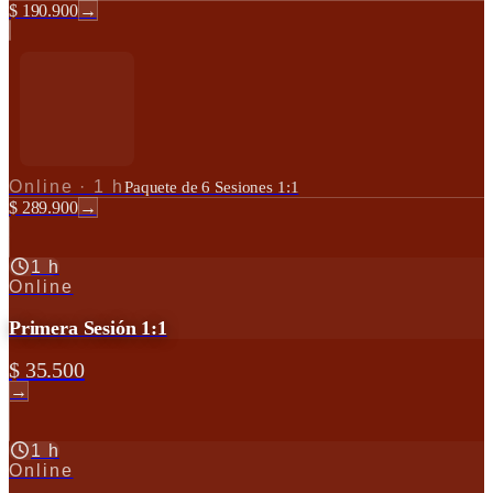
$ 190.900
→
Online
·
1 h
Paquete de 6 Sesiones 1:1
$ 289.900
→
1 h
Online
Primera Sesión 1:1
$ 35.500
→
1 h
Online