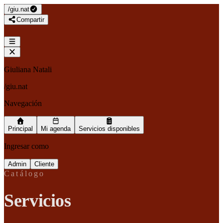
/
giu.nat
Compartir
Giuliana Natali
/
giu.nat
Navegación
Principal
Mi agenda
Servicios disponibles
Ingresar como
Admin
Cliente
Catálogo
Servicios