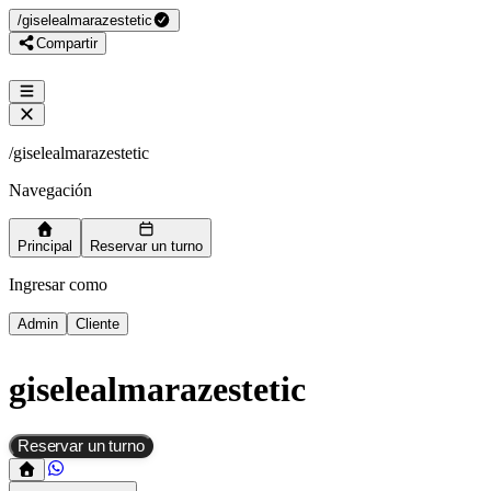
/
giselealmarazestetic
Compartir
/
giselealmarazestetic
Navegación
Principal
Reservar un turno
Ingresar como
Admin
Cliente
giselealmarazestetic
Reservar un turno