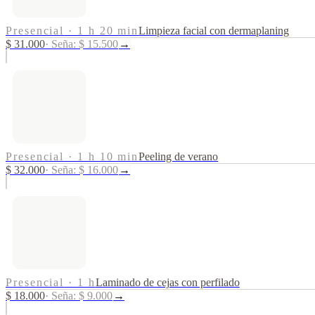
Presencial
·
1 h 20 min
Limpieza facial con dermaplaning
$ 31.000
·
Seña: $ 15.500
→
Presencial
·
1 h 10 min
Peeling de verano
$ 32.000
·
Seña: $ 16.000
→
Presencial
·
1 h
Laminado de cejas con perfilado
$ 18.000
·
Seña: $ 9.000
→