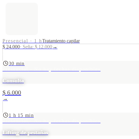
Presencial
·
1 h
Tratamiento capilar
$ 24.000
·
Seña: $ 12.000
→
30 min
Presencial
· No hay fechas disponibles
Consulta
$ 6.000
→
1 h 15 min
Presencial
· No hay fechas disponibles
Lifting de pestañas