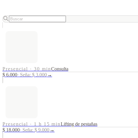
Presencial
·
30 min
Consulta
$ 6.000
·
Seña: $ 3.000
→
Presencial
·
1 h 15 min
Lifting de pestañas
$ 18.000
·
Seña: $ 9.000
→