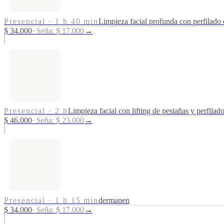
Presencial
·
1 h 40 min
Limpieza facial profunda con perfilado 
$ 34.000
·
Seña: $ 17.000
→
Presencial
·
2 h
Limpieza facial con lifting de pestañas y perfilado
$ 46.000
·
Seña: $ 23.000
→
Presencial
·
1 h 15 min
dermapen
$ 34.000
·
Seña: $ 17.000
→