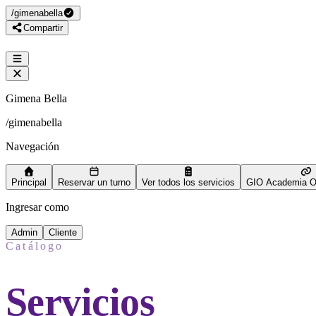
/
gimenabella
Compartir
Gimena Bella
/
gimenabella
Navegación
Principal
Reservar un turno
Ver todos los servicios
GIO Academia On
Ingresar como
Admin
Cliente
Catálogo
Servicios