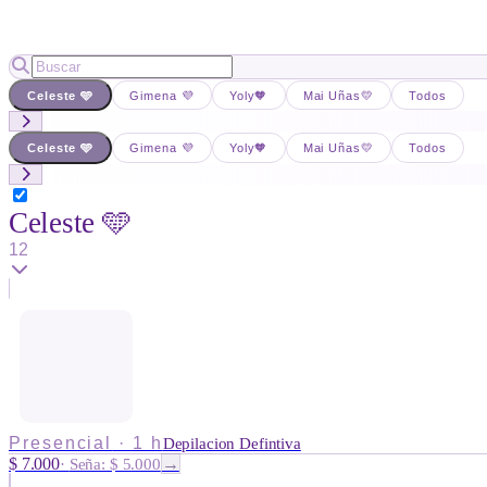
Celeste 🩵
Gimena 💜
Yoly🧡
Mai Uñas💛
Todos
Celeste 🩵
Gimena 💜
Yoly🧡
Mai Uñas💛
Todos
Celeste 🩵
12
Presencial
·
1 h
Depilacion Defintiva
$ 7.000
→
·
Seña: $ 5.000