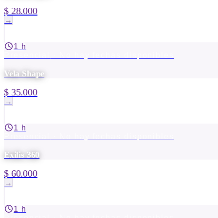
$ 28.000
→
1 h
Presencial
· No hay fechas disponibles
Vela Shape
$ 35.000
→
1 h
Presencial
· No hay fechas disponibles
Exilis 360
$ 60.000
→
1 h
Presencial
· No hay fechas disponibles