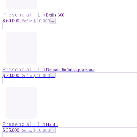
Presencial
·
1 h
Exilis 360
$ 60.000
→
·
Seña: $ 10.000
Presencial
·
1 h
Drenaje linfático por zona
$ 30.000
→
·
Seña: $ 10.000
Presencial
·
1 h
Himfu
$ 35.000
→
·
Seña: $ 10.000