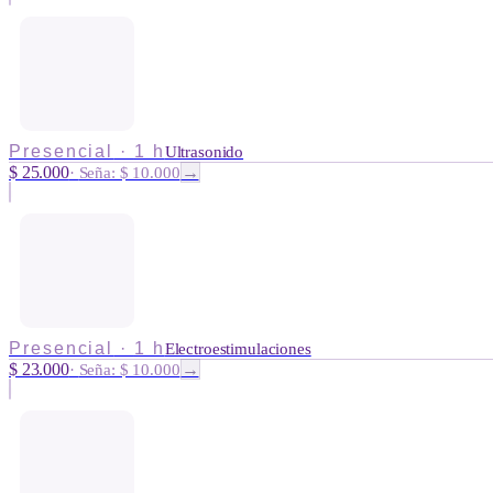
Presencial
·
1 h
Ultrasonido
$ 25.000
→
·
Seña: $ 10.000
Presencial
·
1 h
Electroestimulaciones
$ 23.000
→
·
Seña: $ 10.000