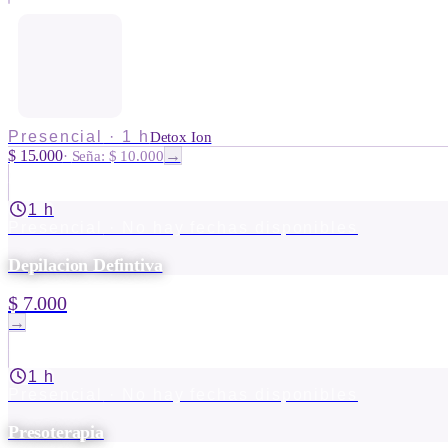
Presencial
·
1 h
Detox Ion
$ 15.000
→
·
Seña: $ 10.000
1 h
Presencial
· No hay fechas disponibles
Depilacion Defintiva
$ 7.000
→
1 h
Presencial
· No hay fechas disponibles
Presoterapia