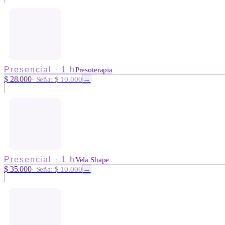
Presencial
·
1 h
Presoterapia
$ 28.000
→
·
Seña: $ 10.000
Presencial
·
1 h
Vela Shape
$ 35.000
→
·
Seña: $ 10.000