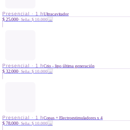
Presencial
·
1 h
Ultracavitador
$ 25.000
→
·
Seña: $ 10.000
Presencial
·
1 h
Crio - lipo última generación
$ 32.000
→
·
Seña: $ 10.000
Presencial
·
1 h
Copas + Electroestimuladores x 4
$ 78.000
→
·
Seña: $ 10.000