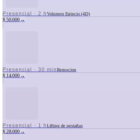
Presencial
·
2 h
Volumen Egipcio (4D)
$ 50.000
→
Presencial
·
30 min
Remocion
$ 14.000
→
Presencial
·
1 h
Lifting de pestañas
$ 28.000
→