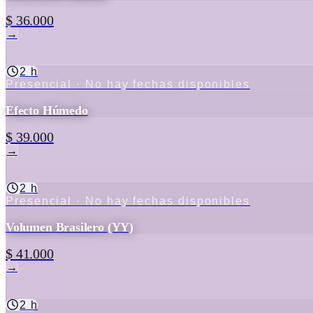
$ 36.000
→
2 h
Presencial
· No hay fechas disponibles
Efecto Húmedo
$ 39.000
→
2 h
Presencial
· No hay fechas disponibles
Volumen Brasilero (YY)
$ 41.000
→
2 h