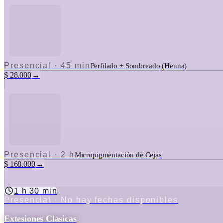
Presencial
·
45 min
Perfilado + Sombreado (Henna)
$ 28.000
→
Presencial
·
2 h
Micropigmentación de Cejas
$ 168.000
→
1 h 30 min
Presencial
· No hay fechas disponibles
Extesiones Clasicas