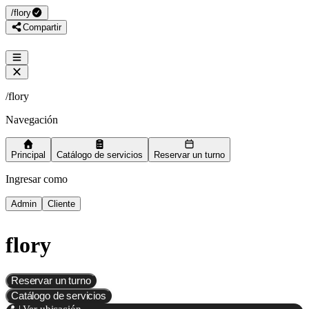
/
flory
Compartir
/
flory
Navegación
Principal
Catálogo de servicios
Reservar un turno
Ingresar como
Admin
Cliente
flory
Reservar un turno
Catálogo de servicios
📍 | Ver ubicación