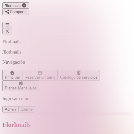
/
florhnails
Compartir
Florhnails
/
florhnails
Navegación
Principal
Reservar un turno
Catálogo de servicios
Planes Mensuales
Ingresar como
Admin
Cliente
Florhnails