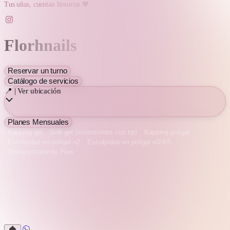
Tus uñas, cuentan historias 💖
Florhnails
Reservar un turno
Catálogo de servicios
📍 | Ver ubicación
Planes Mensuales
Kapping gel
Soft gel (extensiones con tip)
Kapping poligel
Esculpidas en poligel n2
Esculpidas en poligel n3/4/5
Semipermanente Pies
Kapping gel
Kapping poligel
Esculpidas en poligel n3/4/5
Semipermanente Pies
Soft gel (extensiones con tip)
Esculpidas en poligel n2
Esculpidas en poligel n3/4/5