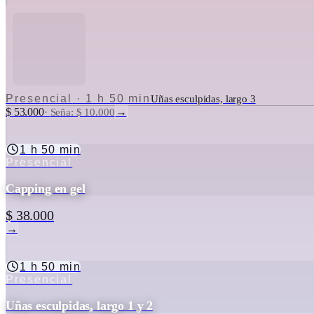
Presencial
·
1 h 50 min
Uñas esculpidas, largo 3
$ 53.000
→
·
Seña: $ 10.000
1 h 50 min
Presencial
Capping en gel
$ 38.000
→
1 h 50 min
Presencial
Uñas esculpidas, largo 1 y 2