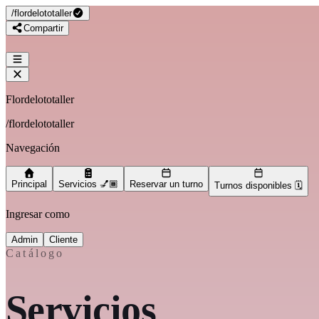
/
flordelototaller
Compartir
Flordelototaller
/
flordelototaller
Navegación
Principal
Servicios 💅🏾
Reservar un turno
Turnos disponibles 🗓️
Ingresar como
Admin
Cliente
Catálogo
Servicios