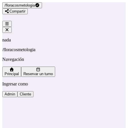
/
floracosmetologia
Compartir
nada
/
floracosmetologia
Navegación
Principal
Reservar un turno
Ingresar como
Admin
Cliente